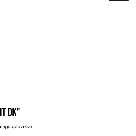
nt DK"
smagsoplevelse.