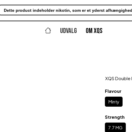
Dette product indeholder nikotin, som er et yderst afhængighe
UDVALG
OM XQS
XQS Double 
Vælg
Flavour
Minty
Vælg
Strength
7.7 MG