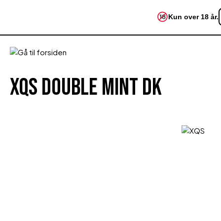
 søgning
Gå til hovednavigation
Kun over 18 år.
XQS Double Mint DK
Spring over billedgalleri