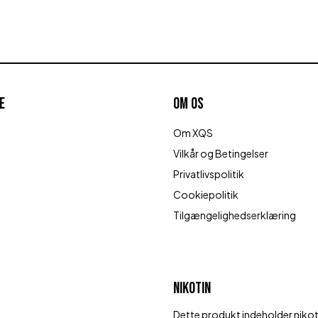
E
OM OS
Om XQS
Vilkår og Betingelser
Privatlivspolitik
Cookiepolitik
Tilgængelighedserklæring
NIKOTIN
Dette produkt indeholder niko