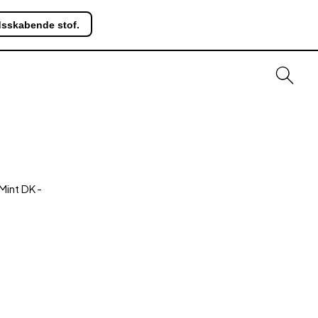
dsskabende stof.
Mint DK
-