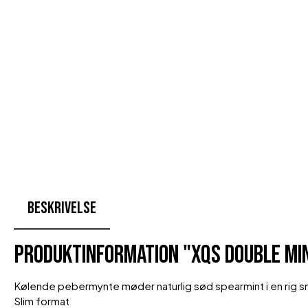
Beskrivelse
Produktinformation "XQS Double Mi
Kølende pebermynte møder naturlig sød spearmint i en rig 
Slim format