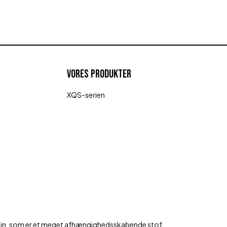
VORES PRODUKTER
XQS-serien
tin, som er et meget afhængighedsskabende stof.