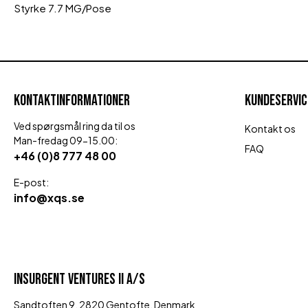
Styrke 7.7 MG/Pose
KONTAKTINFORMATIONER
KUNDESERVIC
Ved spørgsmål ring da til os
Kontakt os
Man-fredag 09-15.00:
FAQ
+46 (0)8 777 48 00
E-post:
info@xqs.se
INSURGENT VENTURES II A/S
Sandtoften 9, 2820 Gentofte, Denmark