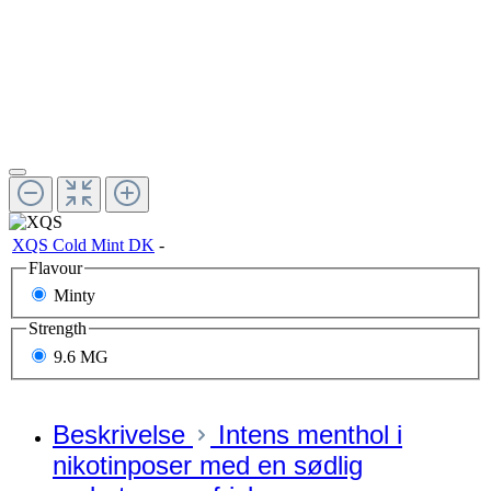
XQS Cold Mint DK
-
Vælg
Flavour
Minty
Vælg
Strength
9.6 MG
Beskrivelse
Intens menthol i
nikotinposer med en sødlig