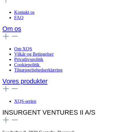
Kontakt os
FAQ
Om os
Om XQS
Vilkår og Betingelser
Privatlivspolitik
Cookiepolitik
Tilgængelighedserklæring
Vores produkter
XQS-serien
INSURGENT VENTURES II A/S