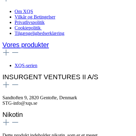
Om XQS
Vilkår og Betingelser
Privatlivspolitik
Cookiepolitik
Tilgængelighedserklæring
Vores produkter
XQS-serien
INSURGENT VENTURES II A/S
Sandtoften 9, 2820 Gentofte, Denmark
STG-info@xqs.se
Nikotin
Dette produkt indeholder nikotin, som er et meget