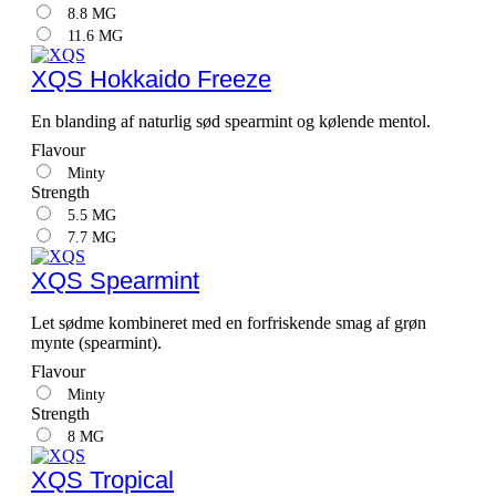
8.8 MG
11.6 MG
XQS Hokkaido Freeze
En blanding af naturlig sød spearmint og kølende mentol.
Flavour
Minty
Strength
5.5 MG
7.7 MG
XQS Spearmint
Let sødme kombineret med en forfriskende smag af grøn
mynte (spearmint).
Flavour
Minty
Strength
8 MG
XQS Tropical